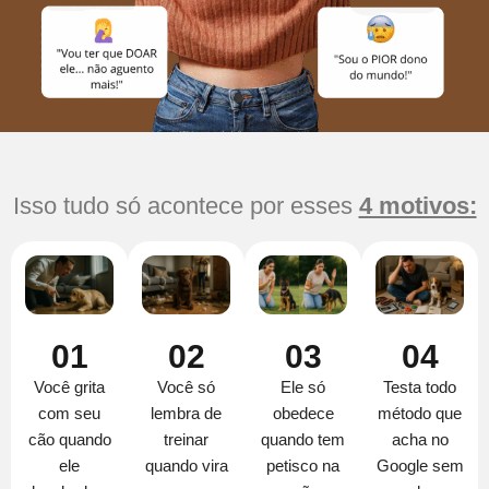
Isso tudo só acontece por esses
4 motivos:
01
02
03
04
Você grita
Você só
Ele só
Testa todo
com seu
lembra de
obedece
método que
cão quando
treinar
quando tem
acha no
ele
quando vira
petisco na
Google sem