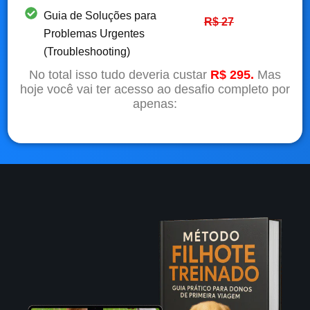
Guia de Soluções para
R$ 27
Problemas Urgentes
(Troubleshooting)
No total isso tudo deveria custar
R$ 295.
Mas
hoje você vai ter acesso ao desafio completo por
apenas: