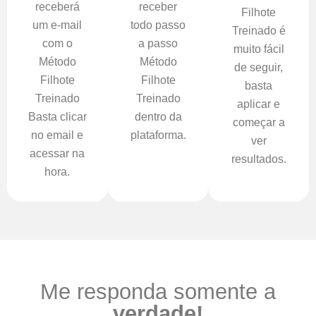
receberá
receber
Filhote
um e-mail
todo passo
Treinado é
com o
a passo
muito fácil
Método
Método
de seguir,
Filhote
Filhote
basta
Treinado
Treinado
aplicar e
Basta clicar
dentro da
começar a
no email e
plataforma.
ver
acessar na
resultados.
hora.
Me responda somente a
verdade!